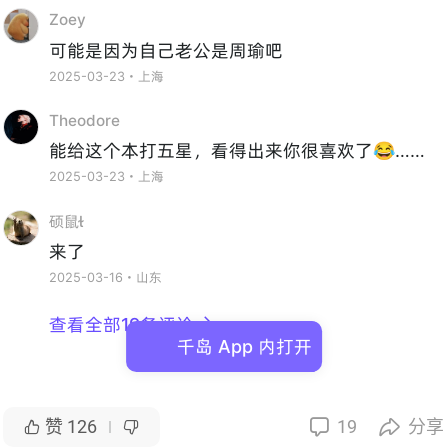
Zoey
可能是因为自己老公是周瑜吧
2025-03-23・上海
Theodore
能给这个本打五星，看得出来你很喜欢了😂……
2025-03-23・上海
硕鼠
来了
2025-03-16・山东
查看全部19条评论

千岛 App 内打开
赞
126
19
分享



