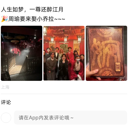
人生如梦，一尊还醉江月
🎉周瑜要来娶小乔拉~~~
上海
评论
请在App内发表评论哦～