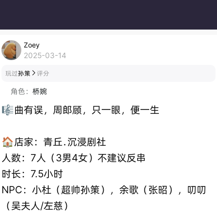
Zoey
2025-03-14
玩过
孙策
评分

角色：
桥婉
🎼曲有误，周郎顾，只一眼，便一生
🏠店家：青丘﹒沉浸剧社
人数：7人（3男4女）不建议反串
时长：7.5小时
NPC：小杜（超帅孙策），余歌（张昭），叨叨
（吴夫人/左慈）