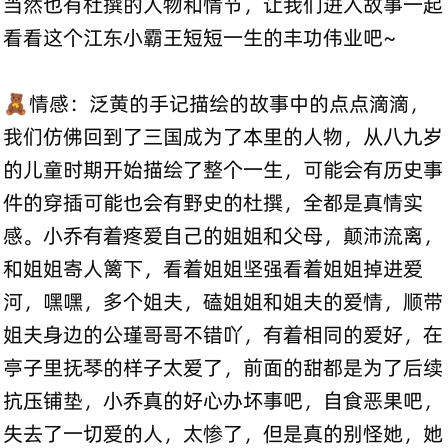
当然也有杜撰的人物和情节，让我们进入故事一起
看看这个江东小霸王短短一生的丰功伟业吧~
🧸情感：泛黄的手记描绘的故事中的点点滴滴，
我们仿佛回到了三国成为了本里的人物，从八九岁
的儿童时期开始描绘了整个一生，可能会有历史事
件的穿插可能也会有野史的杜撰，全都是真情实
感。小乔有着疼爱自己的姐姐和父母，颠沛流离，
和姐姐寄人篱下，看着姐姐坚强看着姐姐掉进爱
河，嘿嘿，多个姐夫，磕姐姐和姐夫的爱情，顺带
姐夫身边的公瑾哥哥不错吖，有着相同的爱好，在
亭子里抚琴的样子太爱了，前面的甜都是为了后续
抗压铺垫，小乔真的好心办坏事吧，自食恶果吧，
失去了一切爱的人，太惨了，但是真的别怪她，她