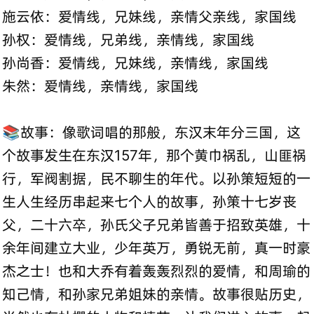
施云依：爱情线，兄妹线，亲情父亲线，家国线
孙权：爱情线，兄弟线，亲情线，家国线
孙尚香：爱情线，兄妹线，亲情线，家国线
朱然：爱情线，亲情线，家国线
📚故事：像歌词唱的那般，东汉末年分三国，这
个故事发生在东汉157年，那个黄巾祸乱，山匪祸
行，军阀割据，民不聊生的年代。以孙策短短的一
生人生经历串起来七个人的故事，孙策十七岁丧
父，二十六卒，孙氏父子兄弟皆善于招致英雄，十
余年间建立大业，少年英万，勇锐无前，真一时豪
杰之士！也和大乔有着轰轰烈烈的爱情，和周瑜的
知己情，和孙家兄弟姐妹的亲情。故事很贴历史，