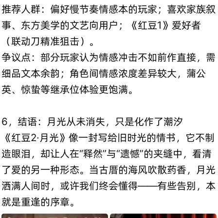
推荐人群：偏好慢节奏情感本的玩家；喜欢家族叙
事、东方美学的文艺向用户；《红豆1》爱好者
（联动刀精准狙击）。
争议点：部分玩家认为情感冲击不如前作直接，需
细品文本余韵；角色间情感浓度差异较大，蒲公
英、惊蛰等继承位体验更饱满。
6，结语：月光从未消失，只是化作了潮汐
《红豆2·月光》像一封写给旧时光的情书，它不制
造眼泪，却让人在“释然”与“遗憾”的夹缝中，看清
了爱的另一种形态。当古厝的海风吹散药香，月光
洒满人间时，或许我们终会懂得——有些告别，本
就是重逢的序章。