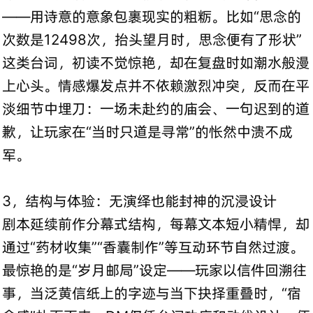
——用诗意的意象包裹现实的粗粝。比如“思念的
次数是12498次，抬头望月时，思念便有了形状”
这类台词，初读不觉惊艳，却在复盘时如潮水般漫
上心头。情感爆发点并不依赖激烈冲突，反而在平
淡细节中埋刀：一场未赴约的庙会、一句迟到的道
歉，让玩家在“当时只道是寻常”的怅然中溃不成
军。
3，结构与体验：无演绎也能封神的沉浸设计
剧本延续前作分幕式结构，每幕文本短小精悍，却
通过“药材收集”“香囊制作”等互动环节自然过渡。
最惊艳的是“岁月邮局”设定——玩家以信件回溯往
事，当泛黄信纸上的字迹与当下抉择重叠时，“宿