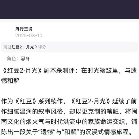
舟行玉境
2025-03-10
玩过
红豆2：月光
评分

角色：
忍冬
《红豆2·月光》剧本杀测评：在时光褶皱里，与遗
憾和解
作为《红豆》系列续作，《红豆2·月光》延续了前
作细腻温润的叙事风格，却以更克制的笔触，将闽
南文化的烟火气与时代洪流中的家族命运交织，铺
陈出一段关于“遗憾”与“和解”的沉浸式情感旅程。