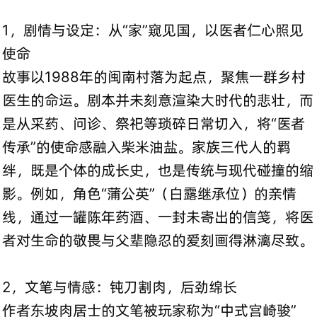
1，剧情与设定：从“家”窥见国，以医者仁心照见
使命
故事以1988年的闽南村落为起点，聚焦一群乡村
医生的命运。剧本并未刻意渲染大时代的悲壮，而
是从采药、问诊、祭祀等琐碎日常切入，将“医者
传承”的使命感融入柴米油盐。家族三代人的羁
绊，既是个体的成长史，也是传统与现代碰撞的缩
影。例如，角色“蒲公英”（白露继承位）的亲情
线，通过一罐陈年药酒、一封未寄出的信笺，将医
者对生命的敬畏与父辈隐忍的爱刻画得淋漓尽致。
2，文笔与情感：钝刀割肉，后劲绵长
作者东坡肉居士的文笔被玩家称为“中式宫崎骏”