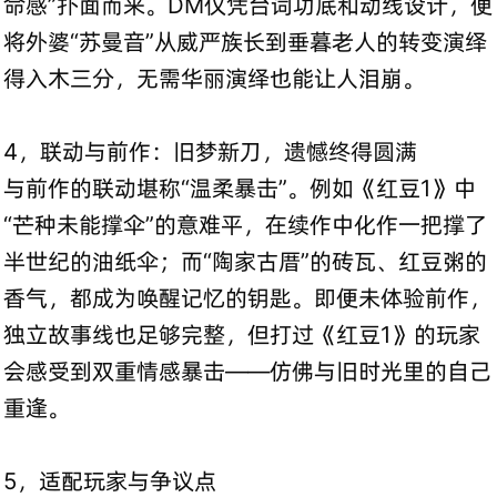
命感”扑面而来。DM仅凭台词功底和动线设计，便
将外婆“苏曼音”从威严族长到垂暮老人的转变演绎
得入木三分，无需华丽演绎也能让人泪崩。
4，联动与前作：旧梦新刀，遗憾终得圆满
与前作的联动堪称“温柔暴击”。例如《红豆1》中
“芒种未能撑伞”的意难平，在续作中化作一把撑了
半世纪的油纸伞；而“陶家古厝”的砖瓦、红豆粥的
香气，都成为唤醒记忆的钥匙。即便未体验前作，
独立故事线也足够完整，但打过《红豆1》的玩家
会感受到双重情感暴击——仿佛与旧时光里的自己
重逢。
5，适配玩家与争议点