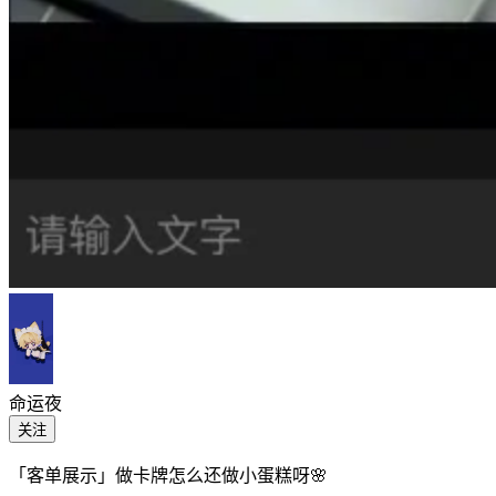
命运夜
关注
「客单展示」做卡牌怎么还做小蛋糕呀🌸