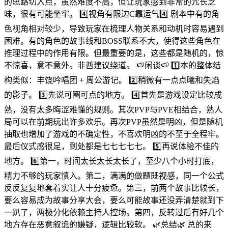
的思路切入点，虽然难度不高，但让玩家感到非常的冗长乏
味，很有可能坐牢。 4️⃣视角有限边C靠运气4️⃣ 剧本中有的角
色视角相对较少，导致玩家在梳理人物关系和动机时容易遇到
困难。有的角色的故事线和BOSS联系不大，使得这些角色在
推理过程中的作用有限。但最重要的是，这些都是随机的，惊
不惊喜，意不意外。非酋建议绕道。 🍉闲谈🍉 1️⃣本的整体结
构类似：丰饶吟唱团 + 周公游记。 2️⃣稍微有一点点曦和失焰
的影子。 3️⃣先说可圈可点的地方。 4️⃣首先是游戏设定比较成
熟，没有太多晦涩难懂的规则。其次PVP与PVE相结合，熟人
局可以在前期玩出许多欢乐。再次PVP虽然是明凶，但是随机
抽取也增加了游戏的不确定性，不喜欢明凶的不至于全程牢。
最后仪式感很足，到处都是七七七七七。 5️⃣再说体验不佳的
地方。 6️⃣第一，时间太长太长太长了，至少八个小时打底，
精力不够的玩家慎入。第二，满满的做题既视感，同一个公式
反反复复地套着实让人十分疲惫。第三，前两个故事比较长，
要么容易成为故事分享大会，要么可能故事还没弄清楚就到下
一趴了，两极分化依赖主持人控场。第四，反转过后有好几个
地方存在恶意叙诡的嫌疑，逻辑比较软。 🌿总结🌿 总的来