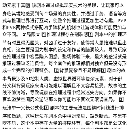
动元素丰富3️⃣ 该剧本通过虚拟现实技术的呈现，让玩家可以
身临其境地感受到每个场景的真实性，并通过手势、语音等方
式与推理世界进行互动，使整个推理过程更加生动有趣，PVP
和PVE两种模式搭配凶手随机的机制也让游戏体验可能更加与
众不同。 🍄局限🍄 1️⃣推理过程存在割裂感1️⃣ 剧本中的推理环
节有时显得无厘头，对凶手过于友好，使得常人思维难以盘出
真相。这主要是因为剧本的设定和作者的脑洞较大，导致玩家
在推理过程中容易陷入困惑。整场体验下来，最大的感觉就是
推理过程缺乏连贯性，每个案件的推理都相对独立但是没有形
成一个完整的推理链条。 2️⃣背景复杂且不易理解2️⃣ 剧本的故
事背景涉及AI控制人类、虚拟世界循环等复杂元素，对于部
分文科背景玩家来说可能难以理解且不太容易接受。故事的主
线不够清晰，导致玩家在推理过程中经常迷失方向。如果你不
喜欢盗梦空间周公游记那么你可能也不喜欢无限调查局。 3️⃣
玩法单一冗长公式化3️⃣ 剧本的主要玩法是围绕时间线进行排
序和做题，这种玩法在剧本杀中相对常见，缺乏新意。不黑不
吹不尬，这个本中存在大量的排序环节，每个副本都是公式化