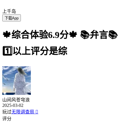
上千岛
下载App
🍁综合体验6.9分🍁 📚弁言📚
1️⃣以上评分是综
山间风苍穹浪
2025-03-02
玩过
无限调查局

评分