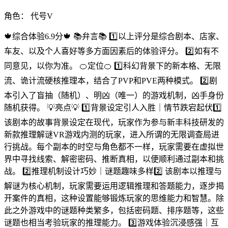
角色：
代号V
🍁综合体验6.9分🍁 📚弁言📚 1️⃣以上评分是综合剧本、店家、
车友、以及个人喜好等多方面因素后的体验评分。 2️⃣如有不
同意见，以你为准。 🍊定位🍊 1️⃣科幻背景下的新本格、无限
流、诡计流硬核推理本，结合了PVP和PVE两种模式。 2️⃣剧
本引入了盲抽（随机）、明凶（唯一）的游戏机制，凶手身份
随机获得。 💡亮点💡 1️⃣背景设定引人入胜｜情节跌宕起伏1️⃣
该剧本的故事背景设定在现代，玩家作为参与新丰科技研发的
新款推理解谜VR游戏内测的玩家，进入所谓的无限调查局进
行挑战。每个副本的时空与角色都不一样，玩家需要在虚拟世
界中寻找线索、解密密码、推断真相，以便顺利通过副本和挑
战。 2️⃣推理机制设计巧妙｜谜题趣味多样2️⃣ 该剧本以推理与
解谜为核心机制，玩家需要运用逻辑推理和答题能力，逐步揭
开案件的真相，这种设置能够锻炼玩家的思维能力和智慧。除
此之外游戏中的谜题种类繁多，包括密码题、排序题等，这些
谜题也相当考验玩家的推理能力。 3️⃣游戏体验沉浸感强｜互