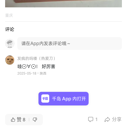
重庆
评论
请在App内发表评论哦～
发疯的吗喽（热爱刀）
哇⊙∀⊙！ 好厉害
2025-05-18・陕西
千岛 App 内打开
1
分享


赞
8

