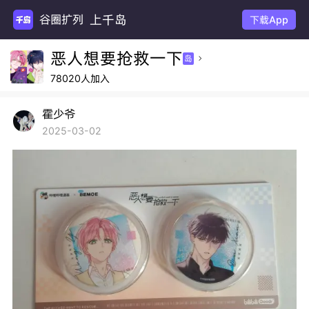
上千岛
谷圈扩列
下载App
恶人想要抢救一下
岛

78020人加入
霍少爷
2025-03-02