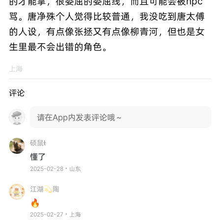
的才能拿，很委屈的委屈线，而且可能会被npc
骂。唐净殊个人觉得比较普通，我没吃到唐太傅
的人设，有点像张拯又有点像柳青河，但也是女
生里最不会出错的角色。
上海
评论
请在App内发表评论哦～
硕鼠
懂了
2025-02-28・山东
江湖💫陶
🔥
2025-02-27・上海