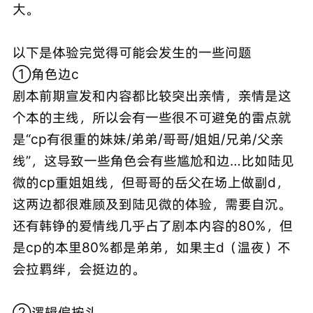
大。
以下是体验完觉得可能会发生的一些问题
①角色边c
剧本前期宣发和内容都比较突出亲情，亲情是这
个本的主线，所以会有一些很不可避免的雷点就
是“cp有很重的妹妹/弟弟/哥哥/姐姐/兄弟/父亲
线”，这导致一些角色会有些尴尬和边…比如陆见
微的cp重姐姐线，但哥哥的岳父在场上做副d，
这两边都很难顾及到陆见微的体验，需要自沉。
还有韩铮的爱情线几乎占了剧本内容的80%，但
是cp的本里80%都是弟弟，如果主d（温夜）不
会拉羁绊，会挺边的。
②逻辑偏按头