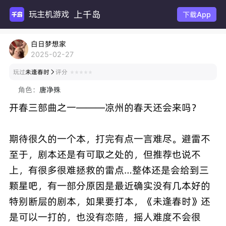
上千岛
玩主机游戏
下载App
白日梦想家
2025-02-27
玩过
未逢春时
评分

角色：
唐净殊
开春三部曲之一———凉州的春天还会来吗？
期待很久的一个本，打完有点一言难尽。避雷不
至于，剧本还是有可取之处的，但推荐也说不
上，有很多很难拯救的雷点…整体还是会给到三
颗星吧，有一部分原因是最近确实没有几本好的
特别断层的剧本，如果要打本，《未逢春时》还
是可以一打的，也没有恋陪，摇人难度不会很