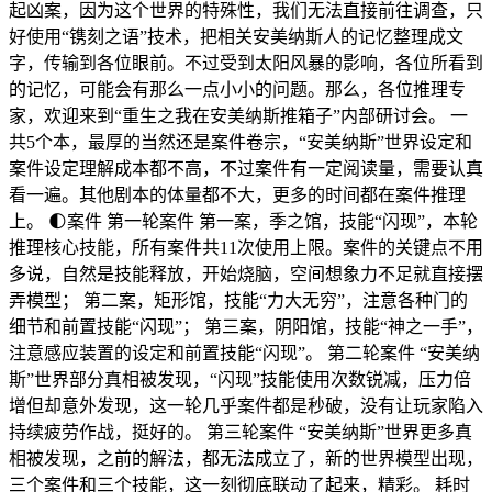
起凶案，因为这个世界的特殊性，我们无法直接前往调查，只
好使用“镌刻之语”技术，把相关安美纳斯人的记忆整理成文
字，传输到各位眼前。不过受到太阳风暴的影响，各位所看到
的记忆，可能会有那么一点小小的问题。那么，各位推理专
家，欢迎来到“重生之我在安美纳斯推箱子”内部研讨会。 一
共5个本，最厚的当然还是案件卷宗，“安美纳斯”世界设定和
案件设定理解成本都不高，不过案件有一定阅读量，需要认真
看一遍。其他剧本的体量都不大，更多的时间都在案件推理
上。 🌓案件 第一轮案件 第一案，季之馆，技能“闪现”，本轮
推理核心技能，所有案件共11次使用上限。案件的关键点不用
多说，自然是技能释放，开始烧脑，空间想象力不足就直接摆
弄模型； 第二案，矩形馆，技能“力大无穷”，注意各种门的
细节和前置技能“闪现”； 第三案，阴阳馆，技能“神之一手”，
注意感应装置的设定和前置技能“闪现”。 第二轮案件 “安美纳
斯”世界部分真相被发现，“闪现”技能使用次数锐减，压力倍
增但却意外发现，这一轮几乎案件都是秒破，没有让玩家陷入
持续疲劳作战，挺好的。 第三轮案件 “安美纳斯”世界更多真
相被发现，之前的解法，都无法成立了，新的世界模型出现，
三个案件和三个技能，这一刻彻底联动了起来，精彩。 耗时