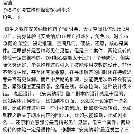
店铺：
@揭弥沉浸式推理探案馆·剧本杀
角色：
S
“重生之我在安美纳斯推箱子”研讨会，大型空间几何现场 2月
22日，揭弥体验《安美纳斯DE死亡推想》，角色-S，时长7h
🌖概论 架空，设定推理，空间几何，硬核，还原，核心是案
件。还原部分是否精彩见仁见智，但是三个案件，两轮反转的
体验一定是很棒的。DM担心做题太干还打了个预防针，但实
际体验还好，毕竟推理过程引入了技能使用次数的设计，非但
不觉得枯燥，甚至还有紧张感，在寻求解答的同时还在持续思
考是否有更优解。而且中后期的推理，技能使用次数还会有调
整，紧张程度更是暴涨，全程在线，状态拉满，这种设计很不
错。 说起设计，《安美纳斯》整个剧本的设计感是十足的，
比如实体几何模型，比如剧本页面， 比如关于设定的一些名
称，比如推理过程中一些小小的帮助，比如案件反转点，比如
反转之后关于剧本内容的回CUE，比如技能联动，比如剧本
名...... 还原和立意部分是否精彩见仁见智，但三个案件，两轮
反转的体验一定是很棒的。 🌗剧本 “安美纳斯”最近发生了三