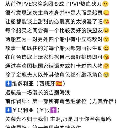
从前作PVE探险跑团变成了PVP热血砍刀😉
很有意思这次主角本身并非是人而是船灵😋
让船都能谈上甜甜的恋爱真的太浪漫了吧😘
每个船灵之间会有一个比较要好的铁盟友😉
两船互为一对另外四个船中有中立或敌对😗
故事一如既往的好每个船灵都刻画很生动😀
在角色选取上玩家根据自己喜好挑选即可😘
通过喜欢图标国家话语亦或打卡过的人物🤗
除了金鹿夫人以外其他角色都有继承角色🥹
🚺维多利亚（西班牙🇪🇸）
远航是一场漫长的告别海浪
前作羁绊：第一部所有角色继承位（尤其乔伊）
🚺圣玛利亚（圣殿✝️）
关荣光不归于我们 主啊,乃是归于你圣名海鸥
前作羁绊：第一部里安的继承位