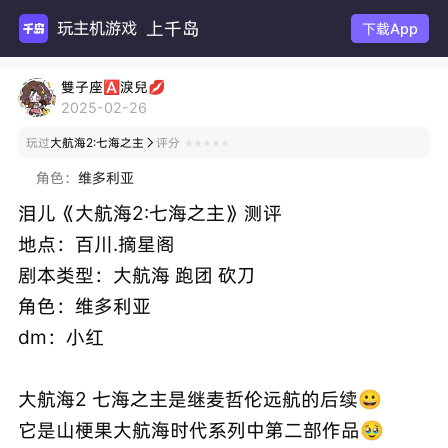
上千岛
玩主机游戏
下载App
雙子座🅰淚兒💋
2025-02-26
玩过
大航海2:七海之主
评分

角色：
维多利亚
泪儿《大航海2:七海之主》测评
地点：百川.摘星阁
剧本类型：大航海 跑团 砍刀
角色：维多利亚
dm：小红
大航海2 七海之主是继麦哲伦远航的后续😀
它是山梗果大航海时代系列中第二部作品🥹