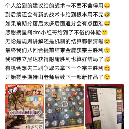
个人给到的建议给的战术卡不要不舍得用😀
到后续还会有新的战术卡给到根本用不完🤣
如果前期分落后太多后面追分会有点困难😅
感谢摘星阁dm小红哥给到了不俗的体验😗
无论是规则讲解还是机制的结算都很清晰😊
最终我们八回合提前结束金鹿获宗主胜利😗
我和特立尼达获得附庸胜利也算好结局了🥳
有机会想去二刷争取去拿下一个宗主胜利😋
开始搓手期待山老师后续下一部新作品了😉