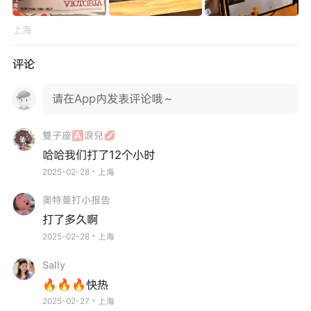
上海
评论
请在App内发表评论哦～
雙子座🅰淚兒💋
哈哈我们打了12个小时
2025-02-28・上海
奥特曼打小报告
打了多久啊
2025-02-28・上海
Sally
🔥🔥🔥快热
2025-02-27・上海