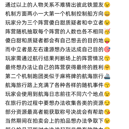
通过以上的人物关系不难猜出彼此铁盟友😉
机制方面两小一大第一个机制控制船方向😀
玩家分为三个阵营傻白甜质疑者和中立者😉
阵营随机抽取每个阵营的人数也各不相同🥳
傻白甜和质疑者都会有自己想去的目的地😛
而中立者是左右逢源想办法达成自己目的🎯
玩家需通过航行结果判断场上的阵营情况😗
最终想办法让自己的阵营获得最终的胜利🤗
第二个机制跑团类似于麻将牌的航海旅行🚢
航海旅行路上充满了各种各样的随机事件😗
玩家会使用到航海日志前往不同六个地点😉
在旅行的过程中要想办法收集各类的资源😏
部分资源最高者能获取称号决战会有帮助😘
当然期间在拍卖会上的拍品想办法争取下😉