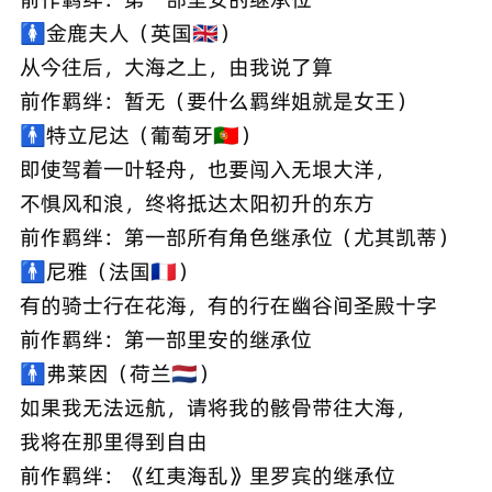
🚺金鹿夫人（英国🇬🇧）
从今往后，大海之上，由我说了算
前作羁绊：暂无（要什么羁绊姐就是女王）
🚹特立尼达（葡萄牙🇵🇹）
即使驾着一叶轻舟，也要闯入无垠大洋，
不惧风和浪，终将抵达太阳初升的东方
前作羁绊：第一部所有角色继承位（尤其凯蒂）
🚹尼雅（法国🇫🇷）
有的骑士行在花海，有的行在幽谷间圣殿十字
前作羁绊：第一部里安的继承位
🚹弗莱因（荷兰🇳🇱）
如果我无法远航，请将我的骸骨带往大海，
我将在那里得到自由
前作羁绊：《红夷海乱》里罗宾的继承位