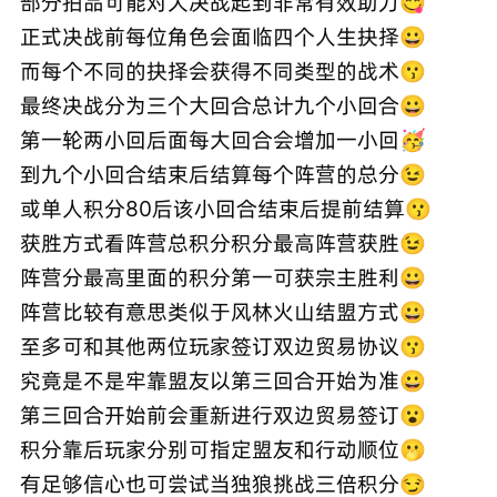
部分拍品可能对大决战起到非常有效助力😋
正式决战前每位角色会面临四个人生抉择😀
而每个不同的抉择会获得不同类型的战术😗
最终决战分为三个大回合总计九个小回合😀
第一轮两小回后面每大回合会增加一小回🥳
到九个小回合结束后结算每个阵营的总分😉
或单人积分80后该小回合结束后提前结算😗
获胜方式看阵营总积分积分最高阵营获胜😉
阵营分最高里面的积分第一可获宗主胜利😀
阵营比较有意思类似于风林火山结盟方式😀
至多可和其他两位玩家签订双边贸易协议😗
究竟是不是牢靠盟友以第三回合开始为准😀
第三回合开始前会重新进行双边贸易签订😮
积分靠后玩家分别可指定盟友和行动顺位🫢
有足够信心也可尝试当独狼挑战三倍积分😏