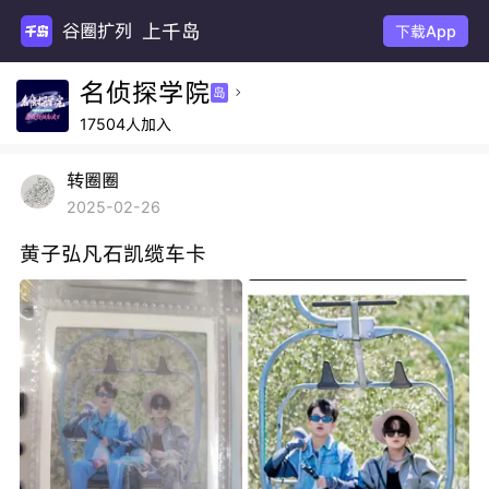
上千岛
谷圈扩列
下载App
名侦探学院
岛

17504人加入
转圈圈
2025-02-26
黄子弘凡石凯缆车卡