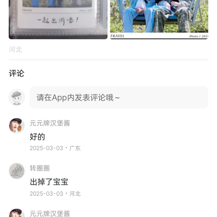
河北
评论
请在App内发表评论哦～
元元牌汉堡酱
好的
2025-03-03・广东
转圈圈
出掉了宝宝
2025-03-03・河北
元元牌汉堡酱