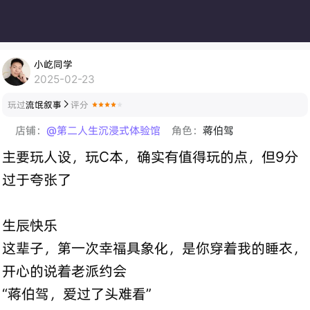
小屹同学
2025-02-23
玩过
流氓叙事
评分

店铺：
@第二人生沉浸式体验馆
角色：
蒋伯驾
主要玩人设，玩C本，确实有值得玩的点，但9分
过于夸张了
生辰快乐
这辈子，第一次幸福具象化，是你穿着我的睡衣，
开心的说着老派约会
“蒋伯驾，爱过了头难看”