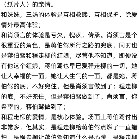
（纸片人）的亲情。
和妹妹，三妈的体验是互相救赎，互相保护，除爱
情外最高体验；
和肖须言的体验是亏欠，愧疚，传承。肖须言是个
很重要的角色，是蒋伯驾所行之路的兜底，同时也
是蒋伯驾和程走柳的红娘，尽管他不知道，即便没
有他这个红娘，蒋伯驾也早已爱程走柳的一切，她
让人幸福的一面，她让人生气的一面，都是她。蒋
伯驾的底，不好兜住，但是肖须言做到了；程走柳
的底，不好兜住，但是蒋伯驾做到了。肖须言，你
希望的，蒋伯驾做到了；
和程走柳的爱情，是核心体验。场面上蒋伯驾付出
非常多，但其实，是程走柳给蒋伯驾点燃了一直蜡
烛，是程走柳让蒋伯驾知道什么是心跳，是程走柳