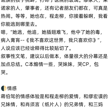
诺家的人，肇事者，还有记者朋友们都在，可真是
热闹。等等，她也在，程走柳，你接着躲啊，我看
你能逃到哪里去。
嗯，“她逃，他追，她插翅难飞，他中了她的毒，
病入膏肓--《我不喜欢这世界，我只喜欢你》”，
人设应该已经诠释得比较贴切了。
叙事性文笔，建议以后做本，体量很大的分幕还是
加点总结。C本煽情一些，哭妹妹，哭CP，包
哭。
🌓情感
蒋伯驾的情感体验是和程走柳的爱情，和缪宏谟的
兄妹情，和肖须言（纸片人）的兄弟情，和三妈