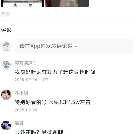
天津
评论
请在App内发表评论哦～
芙蓉情恋^.
我滴妈呀太有毅力了玩这么长时间
2025-02-26・辽宁
乔小玥
特别好看的号 大概1.3-1.5w左右
2025-02-25
猫哥
号还在吗？具体聊聊