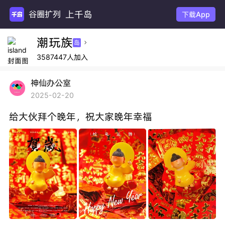
上千岛
谷圈扩列
下载App
潮玩族
岛

3587447人加入
神仙办公室
2025-02-20
给大伙拜个晚年，祝大家晚年幸福