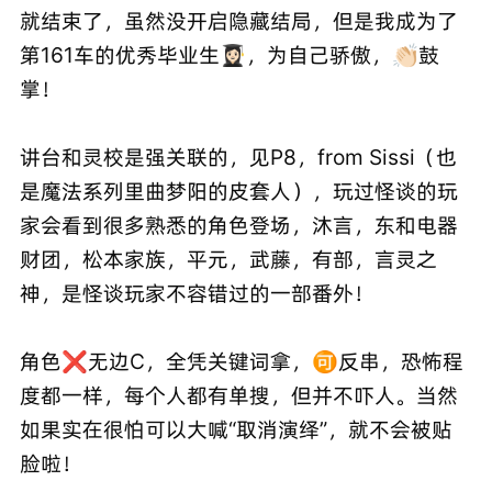
就结束了，虽然没开启隐藏结局，但是我成为了
第161车的优秀毕业生👩🏻‍🎓，为自己骄傲，👏🏻鼓
掌！
讲台和灵校是强关联的，见P8，from Sissi（也
是魔法系列里曲梦阳的皮套人），玩过怪谈的玩
家会看到很多熟悉的角色登场，沐言，东和电器
财团，松本家族，平元，武藤，有部，言灵之
神，是怪谈玩家不容错过的一部番外！
角色❌无边C，全凭关键词拿，🉑反串，恐怖程
度都一样，每个人都有单搜，但并不吓人。当然
如果实在很怕可以大喊“取消演绎”，就不会被贴
脸啦！