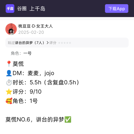
上千岛
谷圈扩列
下载App
桃豆豆·D·女王大人
2025-02-20
玩过
讲台的异梦（7人）
评分

角色：
一号
📍莫慌
👤DM：麦麦，jojo
⏱️时长：5.5h（含复盘0.5h）
⭐评分：9/10
🥰角色：1号
莫慌NO.6，讲台的异梦✅