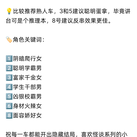
💡比较推荐熟人车，3和5建议聪明蛋拿，毕竟讲
台可是个推理本，8号建议反串效果更佳。
🏷角色关键词：
1️⃣阴暗爬行女
2️⃣聪明学霸男
3️⃣富家千金女
4️⃣学生干部男
5️⃣凶狠校霸男
6️⃣身材火辣女
8️⃣面容娇好女
祝每一车都能开出隐藏结局，喜欢怪谈系列的小