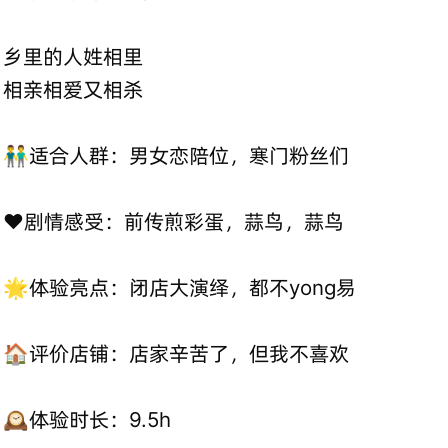
乡里的人姓相里
相亲相爱又相杀
👬适合人群：男女恋陪位，寒门粉丝们
❤剧情感受：前传煎彩蛋，蒜鸟，蒜鸟
🌟体验亮点：闭店大演绎，都不yong易
🏠评价店铺：店家辛苦了，但我不喜欢
🕰️体验时长：9.5h