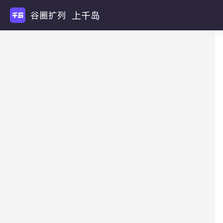
上千岛
谷圈扩列