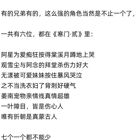
有的兄弟有的，这么强的角色当然是不止一个了，
一共有六位，都在《寒门·贰》里：
阿星为爱痴狂按得棠溪月蹲地上哭
观雪尘与阿念的拜堂杀伤力好大
无漾被可爱妹妹按住暴风哭泣
之不当洗衣妇了背刺好硬气
姜南宠物亲情线真情超雄
一叶障目，皆是伤心人
唯有折朝是真蒙古人
七个一个都不能少