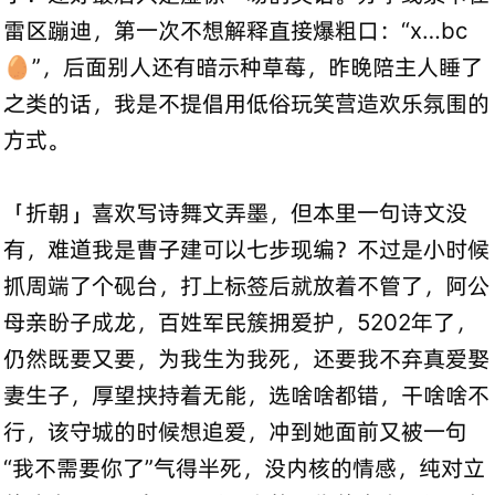
雷区蹦迪，第一次不想解释直接爆粗口：“x…bc
🥚”，后面别人还有暗示种草莓，昨晚陪主人睡了
之类的话，我是不提倡用低俗玩笑营造欢乐氛围的
方式。
「折朝」喜欢写诗舞文弄墨，但本里一句诗文没
有，难道我是曹子建可以七步现编？不过是小时候
抓周端了个砚台，打上标签后就放着不管了，阿公
母亲盼子成龙，百姓军民簇拥爱护，5202年了，
仍然既要又要，为我生为我死，还要我不弃真爱娶
妻生子，厚望挟持着无能，选啥啥都错，干啥啥不
行，该守城的时候想追爱，冲到她面前又被一句
“我不需要你了”气得半死，没内核的情感，纯对立