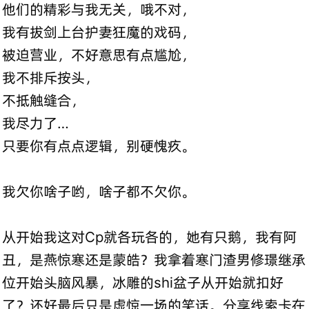
他们的精彩与我无关，哦不对，
我有拔剑上台护妻狂魔的戏码，
被迫营业，不好意思有点尴尬，
我不排斥按头，
不抵触缝合，
我尽力了…
只要你有点点逻辑，别硬愧疚。
我欠你啥子哟，啥子都不欠你。
从开始我这对Cp就各玩各的，她有只鹅，我有阿
丑，是燕惊寒还是蒙皓？我拿着寒门渣男修璟继承
位开始头脑风暴，冰雕的shi盆子从开始就扣好
了？还好最后只是虚惊一场的笑话。分享线索卡在