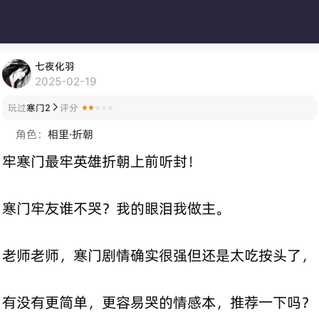
七夜化羽
2025-02-19
玩过
寒门2
评分

角色：
相里·折朝
牢寒门最牢英雄折朝上前听封！
寒门牢友谁不哭？我的眼泪我做主。
老师老师，寒门剧情确实很强但还是太吃按头了，
有没有更简单，更容易哭的情感本，推荐一下吗？