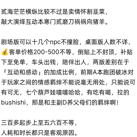
贰海茫茫横纵比较不过是卖情怀割韭菜，
敲大演绎互动本寒门贰磨刀祸祸向猪羊。
剧场版可以十几个npc不撞脸，桌面版人数不详，
💰客单价格200-500不等，倒贴上不封顶，补贴
下至免单，车头出钱，陪伴出人，两版差别在于
「互动和感动」的加成比例，前期A本跑团破冰对
于玩家之间的情感羁绊不能说毫无用处，只能说可
有可无，七个葫芦娃嘻嘻哈哈，有吃有喝，拉的
bushishi，那是和主副D养父母们的羁绊啊！
三百多起步上至五六百不等，
人耗和时长都只是客观原因。