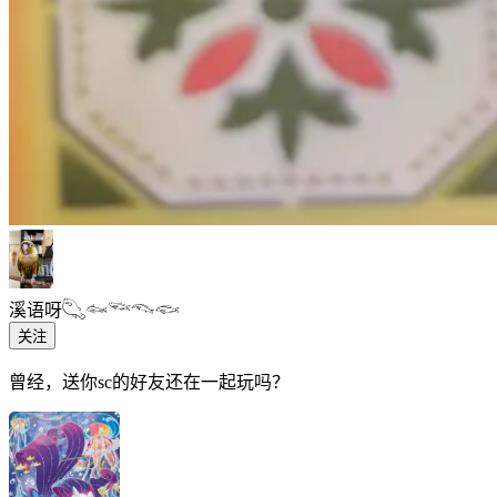
溪语呀𓆡𓆜𓆝𓆞𓆟
关注
曾经，送你sc的好友还在一起玩吗？