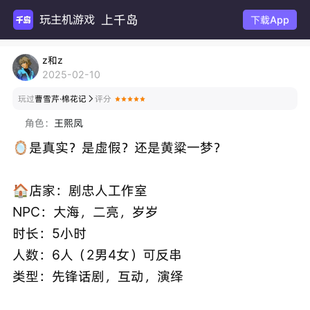
上千岛
玩主机游戏
下载App
z和z
2025-02-10
玩过
曹雪芹·棉花记
评分

角色：
王熙凤
🪞是真实？是虚假？还是黄粱一梦？
🏠店家：剧忠人工作室
NPC：大海，二亮，岁岁
时长：5小时
人数：6人（2男4女）可反串
类型：先锋话剧，互动，演绎