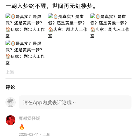
一朝入梦终不醒，世间再无红楼梦。
上海
评论
请在App内发表评论哦～
魔都煲仔饭
🔥
2025-02-11・上海