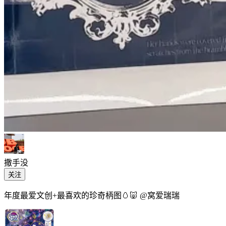
撒手没
关注
年度最爱文创+最喜欢的珍奇柄图🥚🐷 @窝爱瑞瑞