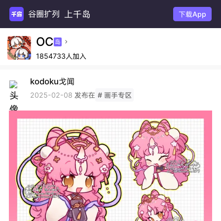
上千岛
谷圈扩列
下载App
OC
岛

1854733人加入
kodoku戈闻
发布在
2025-02-08
# 画手专区