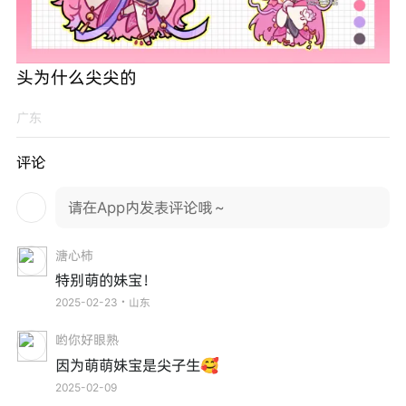
头为什么尖尖的
广东
评论
请在App内发表评论哦～
溏心柿
特别萌的妹宝！
2025-02-23・山东
哟你好眼熟
因为萌萌妹宝是尖子生🥰
2025-02-09