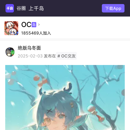
上千岛
下载App
OC
岛

1855469人加入
绝版乌冬面
发布在
2025-02-03
# OC交友