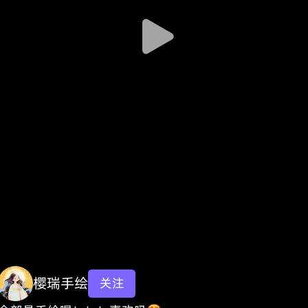
樱瑞手绘
关注