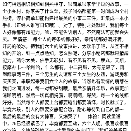
如何相遇相识相知到相熟相守，很简单很家常里短的故事，一
个小乡村，你家买了什么菜，孩子闯祸都能第一时间成为全村
热榜，淳朴简单却能构建出最美的小事二三件，汇集成一本小
手札（正经人谁写日记哦）。对了，特别之处就是，我们每个
人好像都有超能力，嘘，不能告诉别人，不然魔法可能就会失
灵。 💌情感： 每个人的每条线都好好，亲情线都好满好满。
开局的破冰，把我们六个的故事拉进，太欢乐了吧，从互不相
知的开始，到一点点熟知，怎么熟呢，分享小秘密那就是猜超
能力，鸡你太美，佛手无影脚，看不见看不见，鹿丸，艾斯，
按摩办卡~~哈哈哈，什么都有，中二高燃，太有意思了，再
到趣事两三件，三个男生的友谊和三个女生的友谊，游戏房和
买买买，串联起来我们六个人的故事，当然也有爱情的萌芽在
我们之间迸发，每一对都好甜哦，最后亲情升华趴，故事更加
清晰明朗，然后一切真相揭露，啊啊啊，爆哭，每一个的线都
好好，当然每个人都要上台都要输出都要演绎，时长就长了，
毕竟六段，别人的趴要安静配合哦，耐心等待到自己的额~~
最后的最后的会有大惊喜，又爆哭了！！ 体验：阅读量适
中，7h已经很紧巴了，毕竟都要互动，六个人呢。很喜欢很喜
欢冰箱，亲情脑碎掉了~~~太爱我的车友们了（我们的关系已