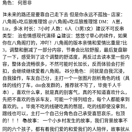
角色：
何恩非
🎏未来的路还是要靠自己走下去 但是你永远不孤独~ 店家：
八角阁x吃瓜狼推理馆 @八角阁x吃瓜狼推理馆 DM： A崽，
Liz，多冰 时长：7小时 人数：6人（3男3女）建议不可反串
类型： 治愈情感现代演绎 🔮建议：悠悠寸草心的续作，如果
你在八角阁打的，冲吖！八角阁的版本亲情和爱情比重是7比
3，调整和删减了一部分内容，节奏会比较舒服，最后复盘聊
了一下，感受到了这个调整的舒适度，再反过去读本里一些内
容，整体会流畅很多，不然可能时长加长，反而体验会打折
扣，会继续继续爱着八角阁。 🧸分角色： 问就是自我沉浸，
自我操作，车友自己分，主打一个一张图片剖析角色的线（具
体的线约了车，dm会发群的，推荐就不写了，毕竟千人千
本），喜欢什么拿，就是真的别客气，真的不知道喜欢什么，
先把不喜欢的告诉车友，可能一个排列组合，每个人都能拿到
喜欢的。。毕竟不吃的线硬吃真的憋屈，吃的线即使没拿到，
蹭线也可以，主打一个自己分角色自己承受喜怒哀乐，包顶
的！！！ 📚故事： 一个小乡村发生的故事，我们背景故事不
同的六个孩子，都有着我们爱的和爱我们的人陪伴，故事就从