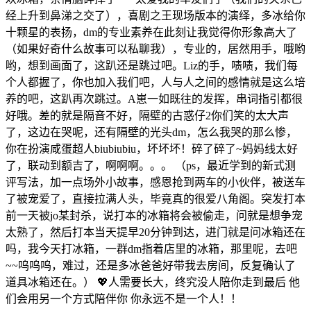
经上升到鼻涕之交了），喜剧之王现场版本的演绎，多冰给你
十颗星的表扬，dm的专业素养在此刻让我觉得你形象高大了
（如果好奇什么故事可以私聊我），专业的，居然用手，哦哟
哟，想到画面了，这趴还是跳过吧。Liz的手，啧啧，我们每
个人都握了，你也加入我们吧，人与人之间的感情就是这么培
养的吧，这趴再次跳过。A崽一如既往的发挥，串词指引都很
好哦。差的就是隔音不好，隔壁的古惑仔2你们笑的太大声
了，这边在哭呢，还有隔壁的光头dm，怎么我哭的那么惨，
你在扮演咸蛋超人biubiubiu，坏坏坏！碎了碎了~妈妈线太好
了，联动到额吉了，啊啊啊。。。 （ps，最近学到的新式测
评写法，加一点场外小故事，感恩抢到两车的小伙伴，被送车
了被宠爱了，直接拉满人头，毕竟真的很爱八角阁。突发打本
前一天被jo某封杀，说打本的冰箱将会被偷走，问就是想争宠
太熟了，然后打本当天提早20分钟到达，进门就是问冰箱还在
吗，我今天打冰箱，一群dm指着店里的冰箱，那里呢，去吧
~~呜呜呜，难过，还是多冰爸爸好带我去房间，反复确认了
道具冰箱还在。） 💖人需要长大，终究没人陪你走到最后 他
们会用另一个方式陪伴你 你永远不是一个人！！