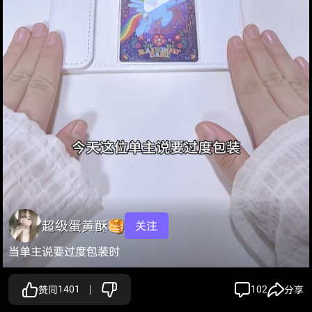
超级蛋黄酥🥞
关注
当单主说要过度包装时
赞同
1401
102
分享