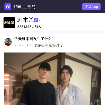
上千岛
谷圈扩
下载App
剧本杀
岛

2251343人加入
今天剧本圈发生了什么
发布在
2025-01-10
# 吃🍉讨论