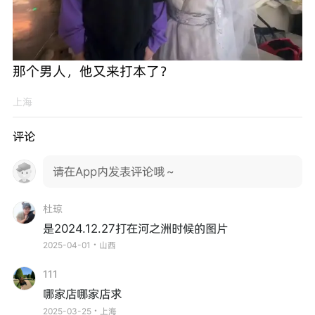
那个男人，他又来打本了？
上海
评论
请在App内发表评论哦～
杜琼
是2024.12.27打在河之洲时候的图片
2025-04-01・山西
111
哪家店哪家店求
2025-03-25・上海