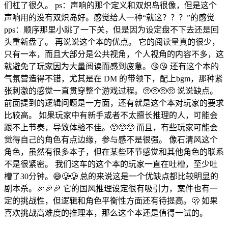
们杠了很久。 ps：声响的那个定义和双炽岛很像，但是这个
声响用的没有双炽岛好。感觉给人一种“就这？？？”的感觉
pps：顺序那里小跳了一下关，但是因为设定盘不下去还是回
头重新盘了。 再说说这个本的优点。 它的阅读量真的很少，
只有一本，而且大部分是公共视角，个人视角的内容不多，这
就避免了玩家因为大量阅读而感到疲惫。😘😘 还有这个本的
气氛营造得不错，尤其是在 DM 的带领下，配上bgm，那种紧
张刺激的感觉一直贯穿整个游戏过程。🥺🥺🥺🥺 说说缺点。
前面提到的逻辑问题是一方面，还有就是这个本对玩家的要求
比较高。 如果玩家中有新手或者不太擅长推理的人，可能会
跟不上节奏，导致体验不佳。🥺🥺🥺 而且，有些玩家可能会
觉得自己的角色有点边缘，参与感不是很强。 像石清风这个
角色，虽然有很多本子，但在某些环节感觉和其他角色的联系
不是很紧密。 我们这车的这个本的玩家一直在吐槽，至少吐
槽了30分钟。😅🥲🥲 总的来说这是一个优缺点都比较明显的
剧本杀。🎉🎉🎉 它的国风推理设定很有吸引力，案件也有一
定的挑战性，但逻辑和角色平衡性方面还有待提高。🫢 如果
喜欢挑战高难度的推理本，那么这个本还是值得一试的。