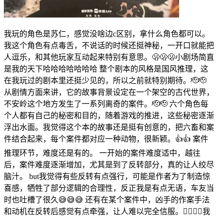
我玩的角色是苏仁，感觉没啥边c区别，拿什么角色都可以。
我这个角色有点毒舌，不说话的时候还挺神秘，一开口就能把
人逗乐，和其他玩家互动起来特别有意思。🫢🫢🫢小剧场简直
是我的天下哈哈哈哈哈哈哈 整个剧本的风格是国风推理，这
在我玩过的剧本里还挺少见的，所以之前就特别期待。🫡🫡
从剧情方面来讲，它的故事背景设定在一个架空的古代世界，
不安岭这个地方发生了一系列离奇的案件。🫡🫡 六个角色每
个人都有自己的秘密和目的，随着游戏的推进，这些秘密逐渐
浮出水面。我觉得这个本的故事还是挺有创意的，把六畜和案
件结合起来，每个案件都对应一种动物，很新颖。👍👍 案件
推理环节，难度还是有的。 一开始的案件难度适中，越往
后，案件难度逐渐增加，尤其是到了反转部分，真的让人绞尽
脑汁。 but我觉得有些反转有点强行，可能是作者为了制造惊
喜感，牺牲了部分逻辑的合理性，反正我是有点无语，车友当
时也吐槽了很久😅😅😅 还有在某个案件中，凶手的作案手法
和动机在反转后感觉有点牵强，让人难以完全信服。🤦‍♀️🤦‍♀️我