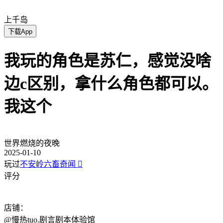
上千岛
下载App
我玩的角色是苏仁，感觉没啥
边c区别，拿什么角色都可以。
我这个
世界燃烧的夜晚
2025-01-10
玩过
不安岭六畜奇闻

评分
店铺：
@慢热tuo.剧言剧本体验馆