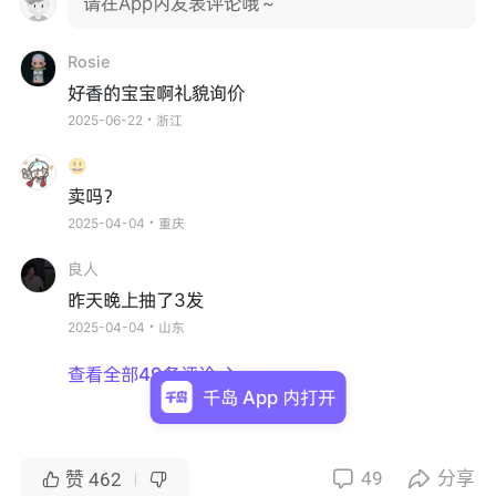
请在App内发表评论哦～
Rosie
好香的宝宝啊礼貌询价
2025-06-22・浙江
😃
卖吗？
2025-04-04・重庆
良人
昨天晚上抽了3发
2025-04-04・山东
查看全部49条评论

千岛 App 内打开
49
分享


赞
462

