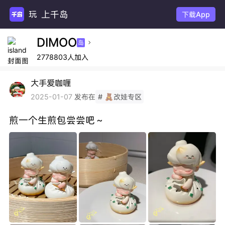
上千岛
玩主
下载App
DIMOO
岛

2778803人加入
大手爱咖喱
发布在
2025-01-07
# 🧸改娃专区
煎一个生煎包尝尝吧～