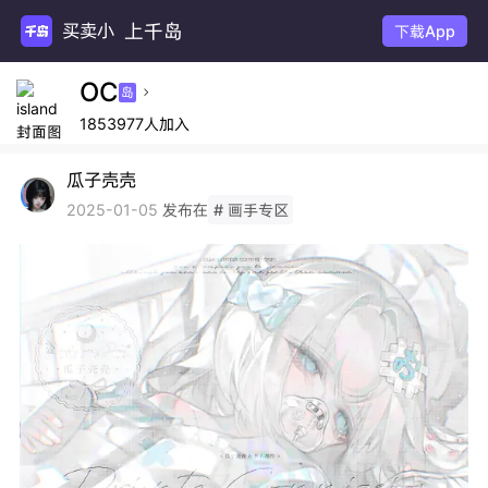
上千岛
买卖
下载App
OC
岛

1853977人加入
瓜子壳壳
发布在
2025-01-05
# 画手专区