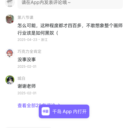
请在App内发表评论哦～
第八节课
怎么可能，这种程度都才四百多，不敢想象整个画师
行业该是如何黑奴（
2025-04-23・浙江
巧克力全肯定
没事没事
2025-02-01
城白
谢谢老师
2025-02-01
查看全部28条评论

千岛 App 内打开