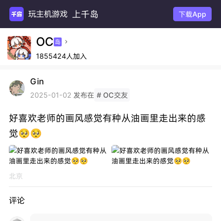
上千岛
玩主机游戏
下载App
OC
岛

1855424人加入
Gin
发布在
2025-01-02
# OC交友
好喜欢老师的画风感觉有种从油画里走出来的感
觉🥺🥺
北京
评论