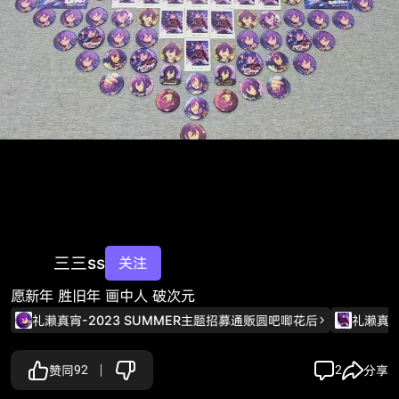
三三ss
关注
愿新年 胜旧年 画中人 破次元
礼濑真宵-2023 SUMMER主题招募通贩圆吧唧花后
礼濑真宵
赞同
92
2
分享