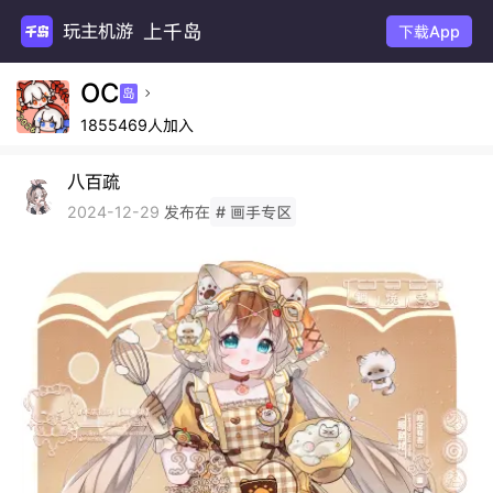
上千岛
玩主机游戏
下载App
OC
岛

1855469人加入
八百疏
发布在
2024-12-29
# 画手专区