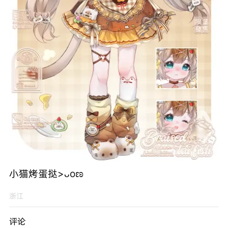
小猫烤蛋挞>ᴗoಣ
浙江
评论