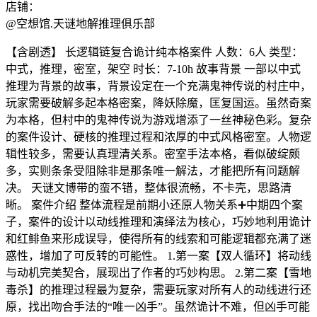
店铺：
@空想馆.天谜地解推理俱乐部
【含剧透】 长逻辑链复合诡计纯本格案件 人数：6人 类型：
中式，推理，密室，架空 时长：7-10h 故事背景 一部以中式
推理为背景的故事，背景设定在一个充满鬼神传说的村庄中，
玩家需要破解多起本格密案，降妖除魔，匡复国运。虽然奇案
为本格，但村中的鬼神传说为游戏增添了一丝神秘色彩。复杂
的案件设计、硬核的推理过程和浓厚的中式风格密室。人物逻
辑性较多，需要认真理清关系。密室手法本格，看似破绽颇
多，实则条条受阻除非是那条唯一解法，才能把所有问题解
决。 天谜文博带的蛮不错，整体很流畅，不卡壳，思路清
晰。 案件介绍 整体流程是前期小还原人物关系➕中期四个案
子，案件的设计以动线推理和演绎法为核心，巧妙地利用诡计
和红鲱鱼来形成误导，使得所有的线索和可能逻辑都充满了迷
惑性，增加了可反转的可能性。 1.第一案【双人循环】将动线
与动机完美契合，展现出了作者的巧妙构思。 2.第二案【雪地
毒杀】的推理过程最为复杂，需要玩家对所有人的动线进行还
原，找出吻合手法的“唯一凶手”。虽然诡计不难，但凶手可能