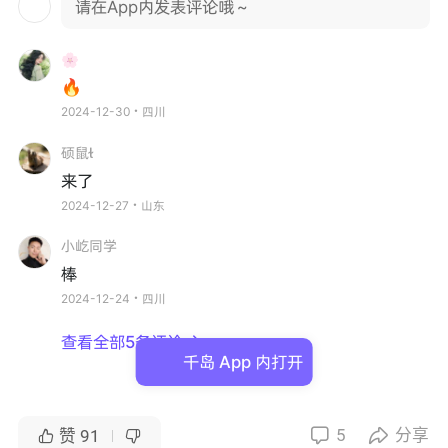
请在App内发表评论哦～
🌸
🔥
2024-12-30・四川
硕鼠
来了
2024-12-27・山东
小屹同学
棒
2024-12-24・四川
查看全部5条评论

千岛 App 内打开
5
分享


赞
91

