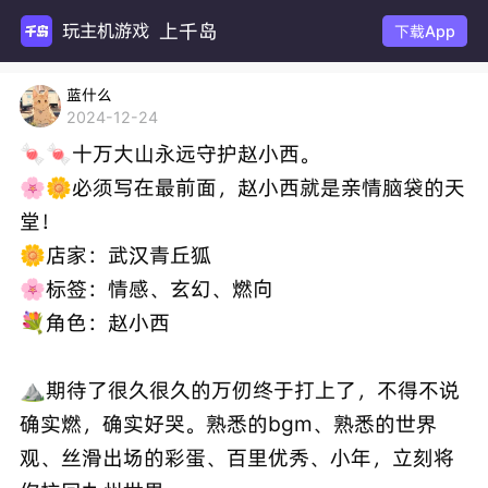
上千岛
玩主机游戏
下载App
蓝什么
2024-12-24
🍬🍬十万大山永远守护赵小西。
🌸🌼必须写在最前面，赵小西就是亲情脑袋的天
堂！
🌼店家：武汉青丘狐
🌸标签：情感、玄幻、燃向
💐角色：赵小西
⛰️期待了很久很久的万仞终于打上了，不得不说
确实燃，确实好哭。熟悉的bgm、熟悉的世界
观、丝滑出场的彩蛋、百里优秀、小年，立刻将