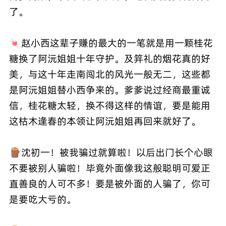
了。
🍬赵小西这辈子赚的最大的一笔就是用一颗桂花
糖换了阿沅姐姐十年守护。及笄礼的烟花真的好
美，与这十年走南闯北的风光一般无二，这些都
是阿沅姐姐替小西争来的。爹爹说过经商最重诚
信，桂花糖太轻，换不得这样的情谊，要是能用
这枯木逢春的本领让阿沅姐姐再回来就好了。
🪵沈初一！被我骗过就算啦！以后出门长个心眼
不要被别人骗啦！毕竟外面像我这般聪明可爱正
直善良的人可不多！要是被外面的人骗了，你可
是要吃大亏的。