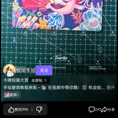
樱瑞手绘
关注
卡牌绘画大赏
去跟帖

手绘碧琪教程来啦～📚 在视频中等你噢！🎬 机会给有准备的你，抽奖不断哟!🎁😄💖可以把你的画作留在评论区，一起观赏哦😘
展开
碧琪
赞同
996
243
分享