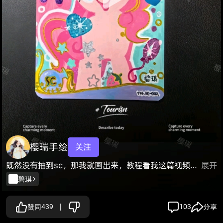
樱瑞手绘
关注
既然没有抽到sc，那我就画出来，教程看我这篇视频哦，暂停一个个看最好啦！
展开
碧琪
赞同
439
103
分享