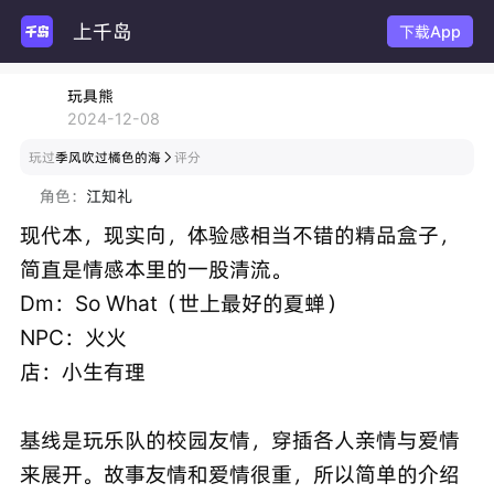
上千岛
下载App
玩具熊
2024-12-08
玩过
季风吹过橘色的海
评分

角色：
江知礼
现代本，现实向，体验感相当不错的精品盒子，
简直是情感本里的一股清流。
Dm：So What（世上最好的夏蝉）
NPC：火火
店：小生有理
基线是玩乐队的校园友情，穿插各人亲情与爱情
来展开。故事友情和爱情很重，所以简单的介绍