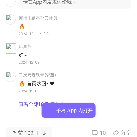
请在App内发表评论哦～
阿维丨剧本补完计划
🔥
2024-12-11・广东
玩具熊
好~
2024-12-09
二次元老戏骨(求互)
🔥 首页求回~❤️
2024-12-09
查看全部10条评论

千岛 App 内打开
10
分享


赞
102

