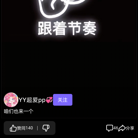
YY超爱pp💞
关注
咱们也来一个
赞同
140
46
分享