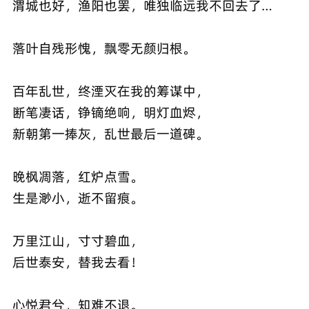
渭城也好，渔阳也罢，唯独临远我不回去了…
落叶自残形愧，飘零无颜归根。
百年乱世，终湮灭在我的筹谋中，
断笔凄话，铮镝绝响，明灯血烬，
新朝第一捧灰，乱世最后一道碑。
晚枫凋落，红炉点雪。
生是渺小，逝不留痕。
万里江山，寸寸碧血，
后世泰安，替我去看！
心悦君兮，知难不退。