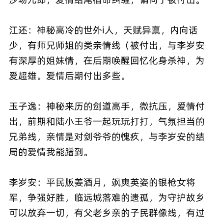
江还：神秘高冷的世外i人，天赋异禀，内向话
少，有师兄师姐的类亲情线（被付出，与李岁安
有深厚的姐妹情，在后期唤醒回忆化身杀神，为
爱超雄。爱情后期付出多些。
玉子逸：神秘来历的剑道高手，微抗压，爱情付
出，前期和陆小王爷一起玩玩打打，气氛担当的
兄弟线，亲情是对剑爷爷的愧疚，与李岁安的结
局的爱情我能蹭到。
李岁安：平民版姜酒月，飒爽英姿的银枪女将
军，争强好胜，临远城落难的遗孤，为守护故乡
可以放弃一切，有父老乡亲的子民群像线，有过