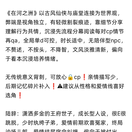
《在河之洲》以古风仙侠与庙堂连接为世界观，
弊端是视角独立，有轻微割裂痕迹，靠细节分享
理解行为共情，沉浸先流程分幕阅读每对cp情节
再qa，全局单d可控，时长适中，无陪伴型npc，
不赘述，不按头，不降智，文风淡雅清新，偏向
于看本沉浸培养情绪。
无传统意义背刺，可放心🔒cp❗亲情描写少，
后期记忆碎片补入❗⚠️建议从性格和爱情线喜好
选角❗
陆辞：潇洒多金的王府世子，成长型人设，很E很
跳脱，少时纨绔子弟，爱情前期欢喜冤家，终局
沙场儿郎，爱情结尾宿命纠缠，偏向于被付出。