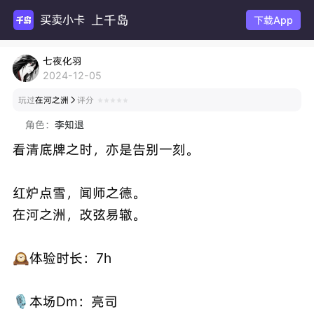
上千岛
买卖小
下载App
七夜化羽
2024-12-05
玩过
在河之洲
评分

角色：
李知退
看清底牌之时，亦是告别一刻。
红炉点雪，闻师之德。
在河之洲，改弦易辙。
🕰️体验时长：7h
🎙️本场Dm：亮司