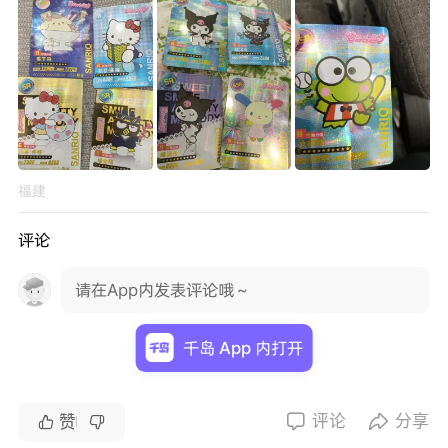
福建
评论
请在App内发表评论哦～
千岛 App 内打开
评论
分享


赞

