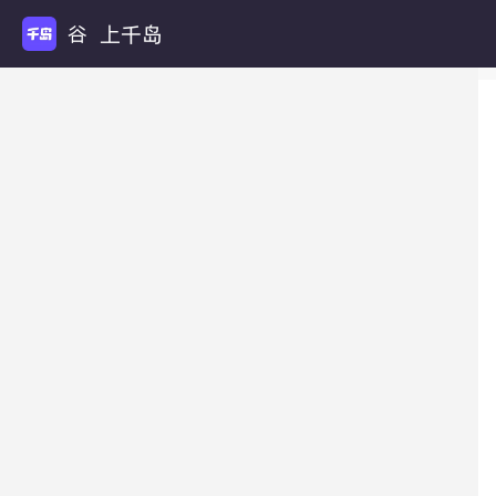
上千岛
谷圈扩列