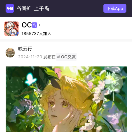
上千岛
谷
下载App
OC
岛

1855737人加入
映云行
发布在
2024-11-20
# OC交友