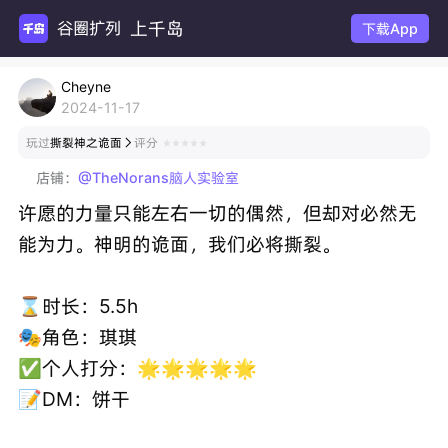
上千岛
谷圈扩列
下载App
Cheyne
2024-11-17
玩过
撕裂神之诡面
评分

店铺：
@TheNorans脑人实验室
许愿的力量只能左右一切的偶然，但却对必然无
能为力。神明的诡面，我们必将撕裂。
⌛️时长：5.5h
🎭角色：琪琪
✅个人打分：🌟🌟🌟🌟🌟
📝DM：饼干