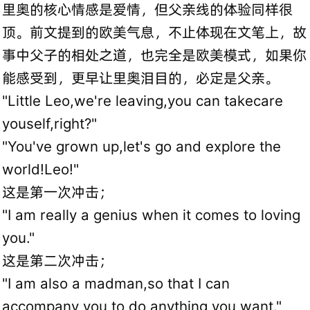
里奥的核心情感是爱情，但父亲线的体验同样很
顶。前文提到的欧美气息，不止体现在文笔上，故
事中父子的相处之道，也完全是欧美模式，如果你
能感受到，更早让里奥泪目的，必定是父亲。
"Little Leo,we're leaving,you can takecare
youself,right?"
"You've grown up,let's go and explore the
world!Leo!"
这是第一次冲击；
"I am really a genius when it comes to loving
you."
这是第二次冲击；
"I am also a madman,so that I can
accompany you to do anything you want."