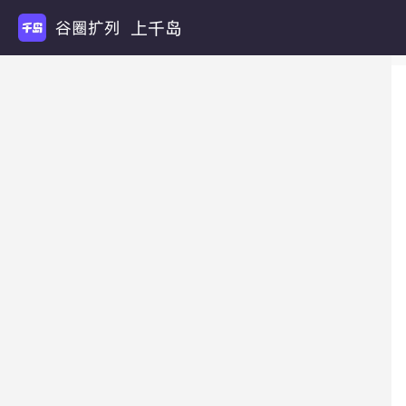
上千岛
谷圈扩列