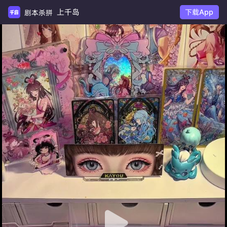
上千岛
下载App
剧本杀拼车