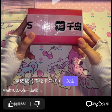
翎依依（不收卡勿扰）
关注
挑战100米在千岛收卡
赞同
881
39
分享