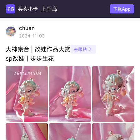
上千岛
买卖小卡
下载App
chuan
2024-11-03
大神集合 | 改娃作品大赏
去跟帖

sp改娃｜步步生花