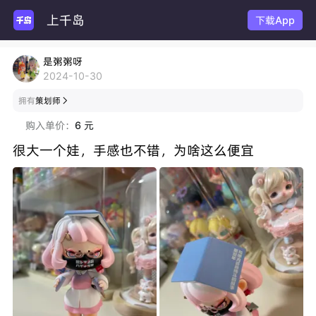
上千岛
下载App
是粥粥呀
2024-10-30
拥有
策划师

购入单价：
6 元
很大一个娃，手感也不错，为啥这么便宜