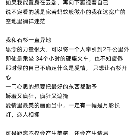
如果我能置身在云端，再向下凝视着自己
说不定看的就是宛若蚂蚁般微小的我在这宽广的
空地里徜徉迷茫
我和石杉一直异地
思念的力量很大，可以将一个人牵引到2千公里外
即使是乘坐 34个小时的硬座火车，也不知疲倦
那时候的自己不确定什么是爱情， 只想让石杉开
心
一门心思的想要把最好的东西都赠予
娇羞又疯狂，疯狂又遮掩
爱情里最美的画面当中，一定有一幅是月影长
灯，恋人相拥
可是距离不仅会产生美感，还会产生猜忌