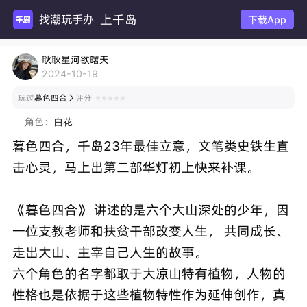
上千岛
找潮玩手办
下载App
耿耿星河欲曙天
2024-10-19
玩过
暮色四合
评分

角色：
白花
暮色四合，千岛23年最佳立意，文笔类史铁生直
击心灵，马上出第二部华灯初上快来补课。
《暮色四合》 讲述的是六个大山深处的少年，因
一位支教老师和扶贫干部改变人生， 共同成长、
走出大山、主宰自己人生的故事。
六个角色的名字都取于大凉山特有植物，人物的
性格也是依据于这些植物特性作为延伸创作，真