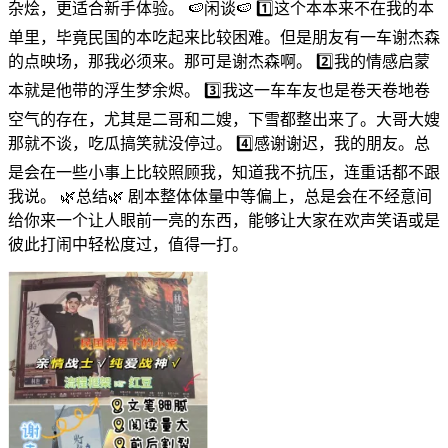
杂烩，更适合新手体验。 🍉闲谈🍉 1️⃣这个本本来不在我的本
单里，毕竟民国的本吃起来比较困难。但是朋友有一车谢杰森
的点映场，那我必须来。那可是谢杰森啊。 2️⃣我的情感启蒙
本就是他带的浮生梦余烬。 3️⃣我这一车车友也是卷天卷地卷
空气的存在，尤其是二哥和二嫂，下雪都整出来了。大哥大嫂
那就不谈，吃瓜搞笑就没停过。 4️⃣感谢谢迟，我的朋友。总
是会在一些小事上比较照顾我，知道我不抗压，连重话都不跟
我说。 🌿总结🌿 剧本整体体量中等偏上，总是会在不经意间
给你来一个让人眼前一亮的东西，能够让大家在欢声笑语或是
彼此打闹中轻松度过，值得一打。