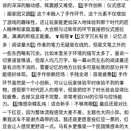
说的深深的触动感，既震撼又难受。 3️⃣手作创新｜仪式感足
｜阖家团又圆3️⃣ 这个本融入了手作环节，这个元素不仅增加
了游戏的趣味性，还让玩家能更加深入地体验到那个时代的匠
人精神和家庭温馨。大合照与过新年的环节直接把仪式感拉
满，满满的积极正能量。 🍄局限🍄 1️⃣文字冗长有余｜记忆点
多｜阅读量大1️⃣ 作者的笔力无疑是在线的，但是文笔之外的
一些东西略有冗余。比如本里关于环境的描写太多了，虽说一
切景语皆情语，但是人均几万字、每一幕40页左右的阅读量还
是有点吃不消的，需要记忆的地方比较多可是标黑的部分并不
能很好体现。 2️⃣手作依赖控场｜手残全退｜容易疲惫2️⃣ 手作
环节虽然是一个小创新，可以让玩家体验平时体验不到的事
物，感受那个时代匠人的艰辛，但是把控不了时长就会显得比
较疲惫，去掉又显得不完整，非常考验DM的引导与控场能
力。 3️⃣情感杂糅乱炖｜适合新手｜不够亮眼3️⃣ 最后还是对比
一下红豆，因为整体流程感觉大差不差，主题也大同小异。如
果我这车不是谢杰森带的话，我还是更愿意投红豆一票的，红
豆会让人感觉更舒适一点。乌有乡更像是一个民国情感本的大