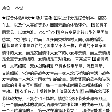
角色：
林也
🍁综合体验8.0分🍁 📚弁言📚 1️⃣以上评分是综合剧本、店家、
车友、以及个人喜好等多方面因素后的体验评分。 2️⃣如有不
同意见，以你为准。 🍊定位🍊 1️⃣乌有乡是比较典型的民国情
感本，它折射出了市面上众多同类型题材大同小异的缩影。
2️⃣但是这个本与以往的民国本又不太一样，它讲的不是家国
情怀的大爱，而是家国情怀大爱下的小爱与亲情，而且亲情线
是会重于爱情线的，爱情线是三对纯爱。 💡亮点💡 1️⃣剧情流
畅｜文笔细腻｜双D拉羁绊1️⃣ 乌有乡叙事简明，流程清晰，
文笔细腻，它讲的是战争发生前一家人欢乐祥和的生活与战争
发生后每个人为这个国家付出的故事。温柔贤惠的母亲和诙谐
幽默的爷爷交互打羁绊，每一个事件或时间节点都演绎的十分
生动。 2️⃣欢乐有刀｜反转惊艳｜演绎破大防2️⃣ 前期的欢乐环
节比较友好，不复杂也不尴尬。情感沉浸环节处处都是刀点，
每一个前面破冰的欢声笑语都是结尾作者埋下的致命一刀。我
一个不吃演绎的人，第一次在演绎环节哭了，那种只能看不能