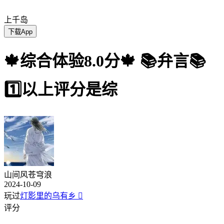
上千岛
下载App
🍁综合体验8.0分🍁 📚弁言📚
1️⃣以上评分是综
山间风苍穹浪
2024-10-09
玩过
灯影里的乌有乡

评分