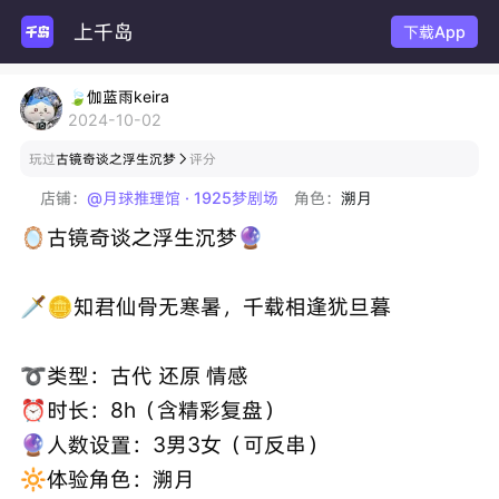
上千岛
下载App
🍃伽蓝雨keira
2024-10-02
玩过
古镜奇谈之浮生沉梦
评分

店铺：
@月球推理馆 · 1925梦剧场
角色：
溯月
🪞古镜奇谈之浮生沉梦🔮
🗡🪙知君仙骨无寒暑，千载相逢犹旦暮
➰类型：古代 还原 情感
⏰时长：8h（含精彩复盘）
🔮人数设置：3男3女（可反串）
🔆体验角色：溯月