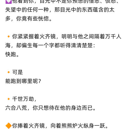
💟他看到你，目光中不是你预想的憎恶、愤怒、
失望中的任何一种，那目光中的东西蕴含的太
多，你竟有些恍惚。
🔸你紧紧握着火齐镜，明明与他之间隔着万千人
海，却偏生每一个字都听得清清楚楚：
快跑。
🔸可是
能跑到哪里呢？
🔸千世万劫，
六合八荒，你只想待在他的身边而已。
🔶你捧着火齐镜，向着熊熊炉火纵身一跃。