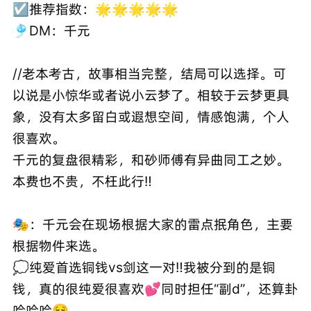
☑️推荐指数：🌟🌟🌟🌟🌟
🎐DM：千元
//老本考古，故事相当完整，结局可以选择。可
以说是小惊华或者说小云梦了。相较于云梦更具
象，没有太多留白或遐想空间，情感饱满，个人
很喜欢。
千元的复盘很精彩，和砂师傅有异曲同工之妙。
本费也不贵，不枉此行‼️
🎭：千元会在现场根据大家的雷点抿角色，主要
根据物件来选。
💭纯爱首选铜钱vs剑这一对‼️我被分到的是铜
钱，真的很纯爱很喜欢💕同时担任“副d”，还算卦
哈哈哈😌