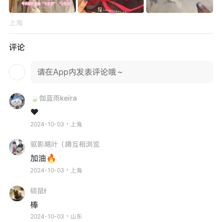
上海
评论
请在App内发表评论哦～
🍃伽蓝雨keira
♥️
2024-10-03・上海
驱影飓叶（蹲互相浏览
加油🔥
2024-10-03・上海
硕鼠
棒
2024-10-03・山东