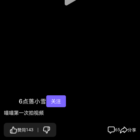
6点落小雪
关注
喵喵第一次拍视频
赞同
143
65
分享