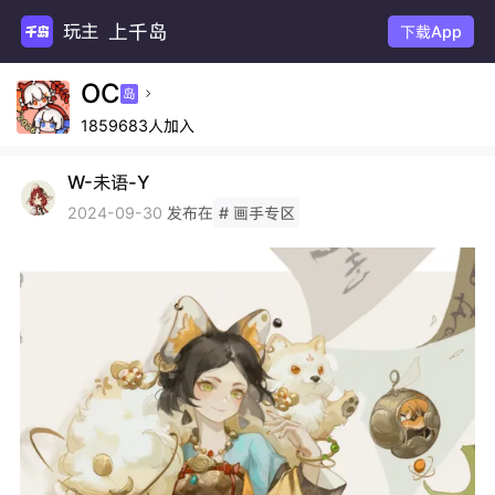
上千岛
玩主机
下载App
OC
岛

1859683人加入
W-未语-Y
发布在
2024-09-30
# 画手专区