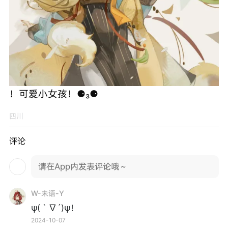
！可爱小女孩！⚈₃⚈
四川
评论
请在App内发表评论哦～
W-未语-Y
ψ(｀∇´)ψ！
2024-10-07