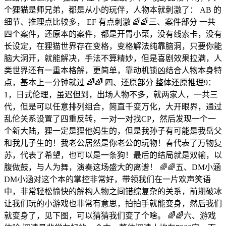
个狸猫是师兄弟，都是从小的玩伴，人物本就刺激了： AB 的
细节、推理点比较多， EF 有点刺激 🌈🌈三、案件部分 一共
四个案件，还原本的案件，都是开胃小菜，没有线索卡，没有
长设定，在狸猫世界存在变格，变格解法纯靠脑洞，只要你能
脑大洞开，就能解决，手法不算精妙，但是喜剧效果拉满，人
类世界还有一重本格解，更简单，靠动机锁凶结合人物本身特
点，基本上一分钟就过 🌈🌈 四、还原部分 整体还原推理9：
1，日式伦理，虽迟但到，出场人物不多，就两家人，一共三
代，但是可以任意排列组合，简直千变万化，大开眼界，通过
乱伦关系设置了四重反转，一对一对找CP，然后发现一个一
个新大陆，狸一定是狸他妈生的，但是我孙子有可能是我岳父
和我儿子生的！我老公居然是你老公的玩物！春代表了万物复
苏，代表了希望，也可以是一条狗！最后的结局就是双输，以
腹做鼓，与人为舞，演奏这场盛大的离谱！ 🌈🌈五、DM小涵
DM小涵对这个本的掌控非常好，带领我们在一片欢声笑语
中，非常轻松愉快的解构人物之间错综复杂的关系，前期破冰
让我们玩的小游戏也非常有意思，拍拍手就能变身，然后我们
就变身了，见下图，可以猜猜我们变了个啥。 🌈🌈六、游戏