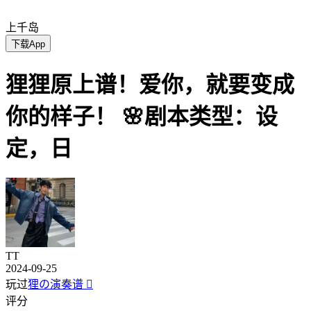
上千岛
下载App
狸狸原上谱！爱你，就要变成
你的样子！ 🌸剧本类型：设
定，日
TT
2024-09-25
玩过
狸の演奏谱

评分