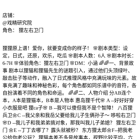
店铺：
@戏精研究院
角色：
狸左右卫门
狸狸原上谱！爱你，就要变成你的样子！ 🌸剧本类型：设
定，日式，还原，欢乐，吃瓜 🌸剧本人数：6人 🌸剧本时长：
6-7H 🌸体验角色：狸左右卫门 🌸DM：小涵 🌈🌈一、背景故
事 剧本以狸猫和狸猫先生的谜题引入，通过他们头顶绿叶、
敲击肚子等动作，融入了日式推理风格中充满玩味的元素。故
事充满了趣味和神秘色彩，每个角色都如同乐谱中的音符，各
自扮演着不同的角色和命运。 🌈🌈二、人物介绍 分AB连个
本，A本是狸猫本，B本是人物本 惠岛狸千代🌸 A --好好好穿
小衣服是吧 狸ca子🌸 B --我可以傻但我不是个智障！ 八百狸
兵卫🌼C --我父亲和我岳父要给我儿子生俩孙子～ 哆啦右卫门
🌸D --我儿子和我弟弟搞对象，那我叫我儿子弟媳？ 狸左右卫
门 🌼E --丁丁去哪了？露头就被秒？ 东方狸太郎🌼F--把我老
公给你老公玩？ 狸猫本差不多是故事本，视野比较平均，六